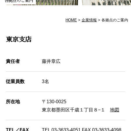
各拠点のご案内
HOME
企業情報
各拠点のご案内
東京支店
責任者
藤井章広
従業員数
3名
所在地
〒130-0025
東京都墨田区千歳１丁目８−１
地図
TEL／FAX
TEL 03-3633-4051 FAX 03-3633-4098