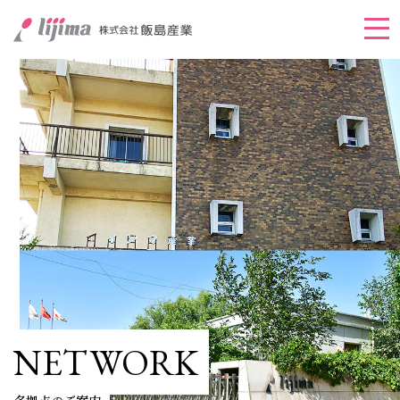
メ
ニ
ュ
ー
を
開
く
NETWORK