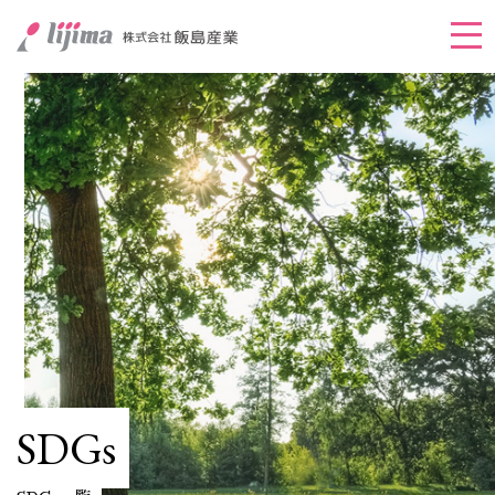
メ
ニ
ュ
ー
を
開
く
SDGs